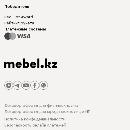
Мягкая мебель
Доставка и оплата
Корпусная мебель
Победитель
Гарантия
Бескаркасная мебель
Mebel.Club
Red Dot Award
Модульная мебель
Для бизнеса
Рейтинг рунета
Столы и стулья
Карта сайта
Платежные системы
Договор оферты для физических лиц
Договор оферты для юридических лиц и ИП
Политика конфиденциальности
Безопасность онлайн платежей