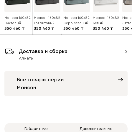
Монсон 160x82
Монсон 160x82
Монсон 160x82
Монсон 160x82
Монс
Пихтовый
Графитовый
Серо-зеленый
Белый
Латте
350 460
350 460
350 460
350 460
350 
Доставка и сборка
Алматы
Все товары серии
Монсон
Габаритные
Дополнительные