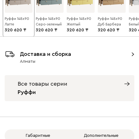
Руффи 148x90
Руффи 148x90
Руффи 148x90
Руффи 148x90
Руффи
Латте
Серо-зеленый
Желтый
Дуб Барбера
Белы
320 620
320 620
320 620
320 620
320 
Доставка и сборка
Алматы
Все товары серии
Руффи
Габаритные
Дополнительные