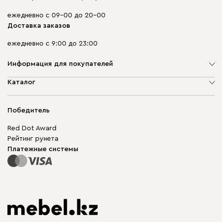
ежедневно с 09-00 до 20-00
Доставка заказов
ежедневно с 9:00 до 23:00
Информация для покупателей
О компании
Каталог
Адреса магазинов
Мягкая мебель
Доставка и оплата
Корпусная мебель
Победитель
Гарантия
Бескаркасная мебель
Mebel.Club
Red Dot Award
Модульная мебель
Для бизнеса
Рейтинг рунета
Столы и стулья
Карта сайта
Платежные системы