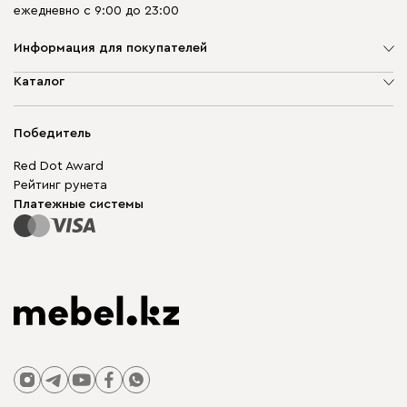
ежедневно с 9:00 до 23:00
Информация для покупателей
О компании
Каталог
Адреса магазинов
Мягкая мебель
Доставка и оплата
Корпусная мебель
Победитель
Гарантия
Бескаркасная мебель
Mebel.Club
Red Dot Award
Модульная мебель
Для бизнеса
Рейтинг рунета
Столы и стулья
Карта сайта
Платежные системы