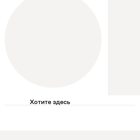
Хотите здесь
увидеть свое фото?
Отмечайте
@mebel.kz_official
в своих публикациях