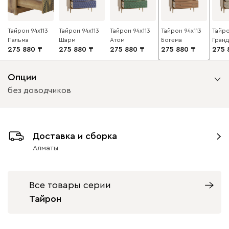
Тайрон 94x113
Тайрон 94x113
Тайрон 94x113
Тайрон 94x113
Тайро
Пальма ​
Шарм ​
Атом
Богема ​
Гранд 
275 880
275 880
275 880
275 880
275 
Опции
без доводчиков
Вид направляющих
Доставка и сборка
без доводчиков
с доводчиками
Алматы
Все товары серии
Тайрон