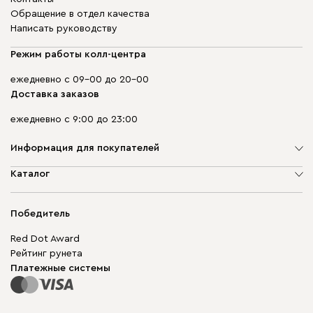
Обращение в отдел качества
Написать руководству
Режим работы колл-центра
ежедневно с 09-00 до 20-00
Доставка заказов
ежедневно с 9:00 до 23:00
Информация для покупателей
О компании
Каталог
Адреса магазинов
Мягкая мебель
Доставка и оплата
Корпусная мебель
Победитель
Гарантия
Бескаркасная мебель
Mebel.Club
Red Dot Award
Модульная мебель
Для бизнеса
Рейтинг рунета
Столы и стулья
Карта сайта
Платежные системы