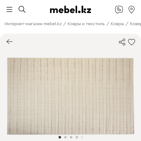
Интернет-магазин mebel.kz
/
Ковры и текстиль
/
Ковры
/
Кове