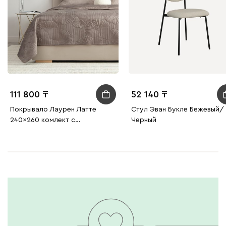
111 800
52 140
Покрывало Лаурен Латте
Стул Эван Букле Бежевый/
240x260 комлект с
Черный
наволочками