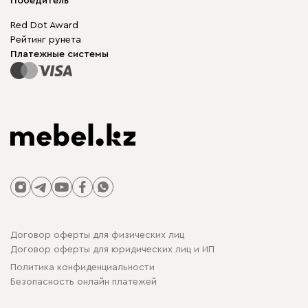
Корпусная мебель
Победитель
Гарантия
Бескаркасная мебель
Mebel.Club
Red Dot Award
Модульная мебель
Для бизнеса
Рейтинг рунета
Столы и стулья
Карта сайта
Платежные системы
Договор оферты для физических лиц
Договор оферты для юридических лиц и ИП
Политика конфиденциальности
Безопасность онлайн платежей