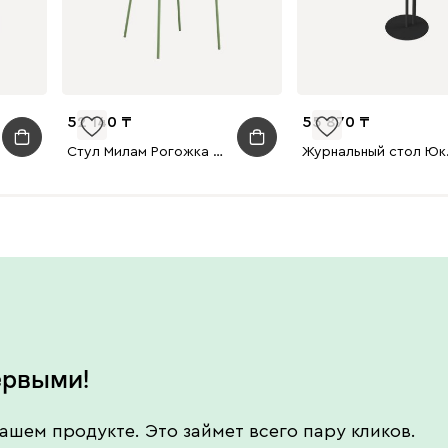
52 140
55 870
Стул Милам Рогожка Оливковый
Журна
ервыми!
ашем продукте. Это займет всего пару кликов.