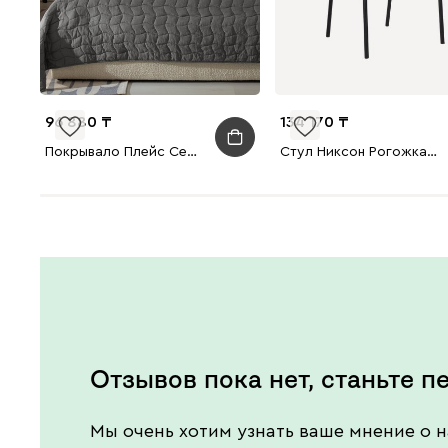
96 880
134 170
Покрывало Плейс Серый 230x250 комлект с наволочками
Стул Никсон Рогожка Серый/Черный
Отзывов пока нет, станьте п
Мы очень хотим узнать ваше мнение о н