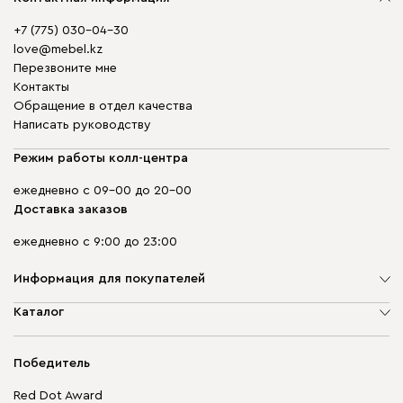
+7 (775) 030-04-30
love@mebel.kz
Перезвоните мне
Контакты
Обращение в отдел качества
Написать руководству
Режим работы колл-центра
ежедневно с 09-00 до 20-00
Доставка заказов
ежедневно с 9:00 до 23:00
Информация для покупателей
О компании
Каталог
Адреса магазинов
Мягкая мебель
Доставка и оплата
Корпусная мебель
Победитель
Гарантия
Бескаркасная мебель
Mebel.Club
Red Dot Award
Модульная мебель