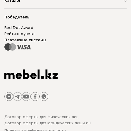
О компании
Каталог
Адреса магазинов
Мягкая мебель
Доставка и оплата
Корпусная мебель
Победитель
Гарантия
Бескаркасная мебель
Mebel.Club
Red Dot Award
Модульная мебель
Для бизнеса
Рейтинг рунета
Столы и стулья
Карта сайта
Платежные системы
Договор оферты для физических лиц
Договор оферты для юридических лиц и ИП
Политика конфиденциальности