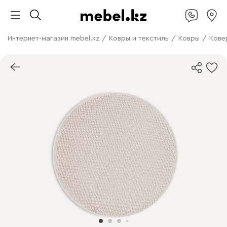
Интернет-магазин mebel.kz
/
Ковры и текстиль
/
Ковры
/
Кове