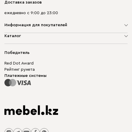
Доставка заказов
ежедневно с 9:00 до 23:00
Информация для покупателей
О компании
Каталог
Адреса магазинов
Мягкая мебель
Доставка и оплата
Корпусная мебель
Победитель
Гарантия
Бескаркасная мебель
Mebel.Club
Red Dot Award
Модульная мебель
Для бизнеса
Рейтинг рунета
Столы и стулья
Карта сайта
Платежные системы