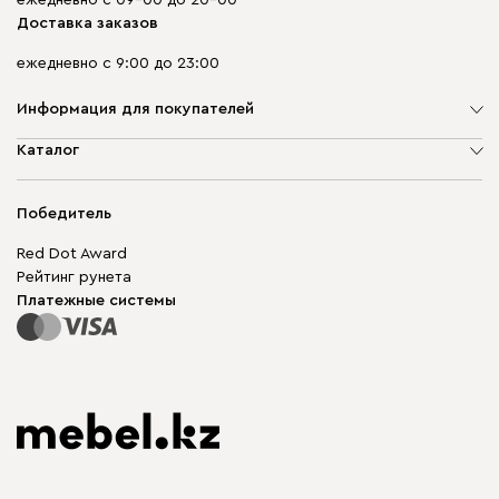
Доставка заказов
ежедневно с 9:00 до 23:00
Информация для покупателей
О компании
Каталог
Адреса магазинов
Мягкая мебель
Доставка и оплата
Корпусная мебель
Победитель
Гарантия
Бескаркасная мебель
Mebel.Club
Red Dot Award
Модульная мебель
Для бизнеса
Рейтинг рунета
Столы и стулья
Карта сайта
Платежные системы