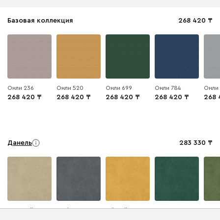
Базовая коллекция
268 420
Онли 236
Онли 520
Онли 699
Онли 784
Онли
268 420
268 420
268 420
268 420
268 
Данель
283 330
Бежевый
Графит
Жёлтый
Изумруд
Олив