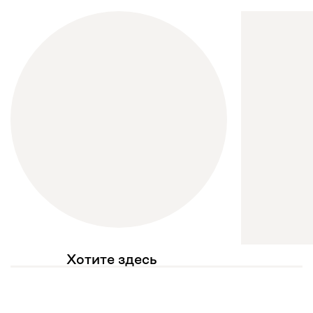
Хотите здесь
увидеть свое фото?
Отмечайте
@mebel.kz_official
в своих публикациях