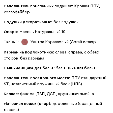
Наполнитель приспинных подушек:
Крошка ППУ,
холлофайбер
Бежевый
Изумруд
Марсала
Молочный
Мята
Подушки декоративные:
без подушек
Опоры:
Массив Натуральный 10
Мола
328 080
Ткань 1:
Ультра Коралловый (Coral)
велюр
Карман на подлокотнике:
слева, справа, с обеих
сторон, без кармана
Наличие ящика для белья:
без ящика для белья
Жёлтый
Песочный
Розовый
Светло-серый
Серы
Наполнитель посадочного места:
ППУ стандартный
ST, независимый пружинный блок (НПБ)
Ланза
328 080
Каркас:
фанера, ДВП, ДСП, пружинная змейка
Материал ножек (опор):
деревянные (сращенный
массив)