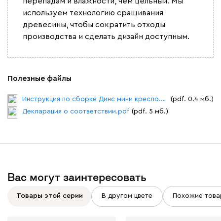
перепадам и влажности, чем цельный. Мы
Букле
417 580
используем технологию сращивания
древесины, чтобы сократить отходы
производства и сделать дизайн доступным.
Вайт
Латте
Терра
Полезные файлы
Инструкция по сборке Динс мини кресло.pdf
(pdf. 0.4 мб.)
Альтеа
417 580
Декларация о соответствии.pdf
(pdf. 5 мб.)
Бежевый
Графит
Молочный
Серый
Вас могут заинтересовать
Товары этой серии
В другом цвете
Похожие това
Дарте
499 620