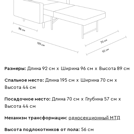
Онли
283 330
020
120
240
310
430
Вертикаль
328 080
Размеры:
Длина 92 см
х
Ширина 96 см
х
Высота 89 см
Спальное место:
Длина 195 см
х
Ширина 70 см
х
Высота 44 см
Посадочное место:
Длина 70 см
х
Глубина 57 см
х
000
490
795
910
930
Высота 44 см
Механизм трансформации:
односекционный МТД
Геста
328 080
Высота подлокотников от пола:
56 см