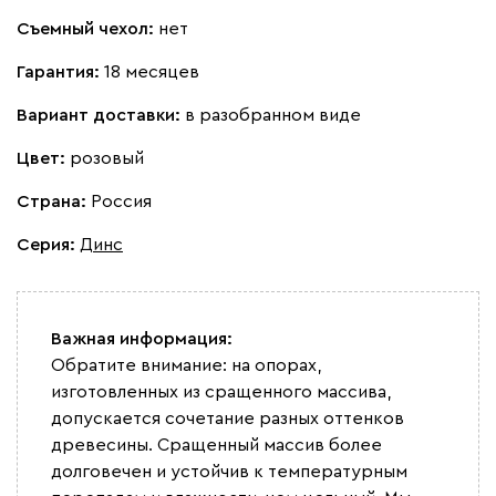
Бежевый
Вишневый
Голубой
Графит
Зеле
Съемный чехол:
нет
Гарантия:
18 месяцев
Кларинс
365 370
Вариант доставки:
в разобранном виде
Цвет:
розовый
Страна:
Россия
100
130
690
695
792
Серия
:
Динс
Винтер
365 370
Важная информация:
Обратите внимание: на опорах,
изготовленных из сращенного массива,
допускается сочетание разных оттенков
древесины. Сращенный массив более
Виридис
Клэй
Мустард
Оранж
пион
долговечен и устойчив к температурным