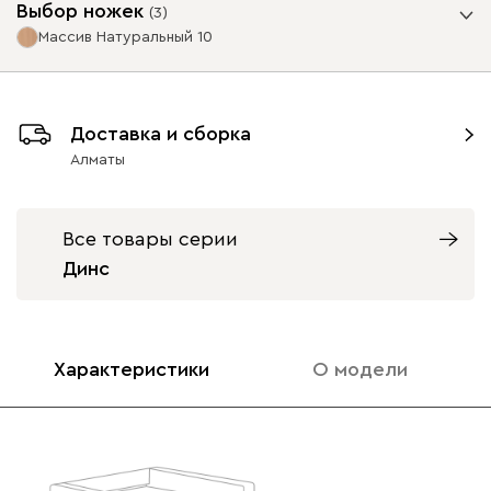
Выбор ножек
(
3
)
Массив Натуральный 10
Ультра
283 330
Опоры
Доставка и сборка
Алматы
Айвори (Ivory)
Горчичный
Дымчатый
Минт (Mint)
Розов
(Mustard)
(Smoke)
Все товары серии
Динс
Массив Графит 10
Массив
Массив Орех 10
Бентори
283 330
Натуральный 10
3730
3730
Характеристики
О модели
Бежевый
Графит
Кофе
Олива
Песо