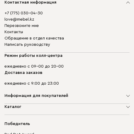
Контактная информация
+7 (775) 030-04-30
love@mebel.kz
Перезвоните мне
Контакты
Обращение в отдел качества
Написать руководству
Режим работы колл-центра
ежедневно с 09-00 до 20-00
Доставка заказов
ежедневно с 9:00 до 23:00
Информация для покупателей
О компании
Каталог
Адреса магазинов
Мягкая мебель
Доставка и оплата
Корпусная мебель
Победитель
Гарантия
Бескаркасная мебель
Mebel.Club