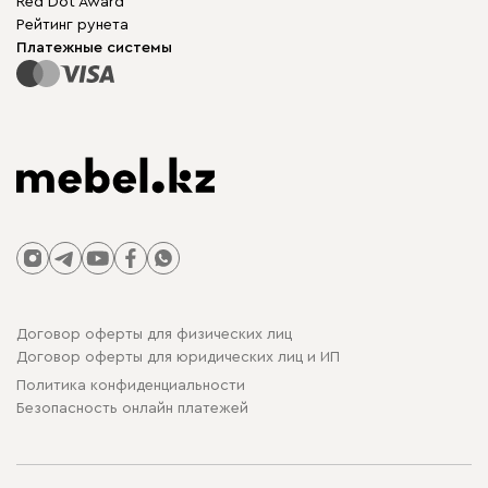
Red Dot Award
Модульная мебель
Для бизнеса
Рейтинг рунета
Столы и стулья
Карта сайта
Платежные системы
Договор оферты для физических лиц
Договор оферты для юридических лиц и ИП
Политика конфиденциальности
Безопасность онлайн платежей