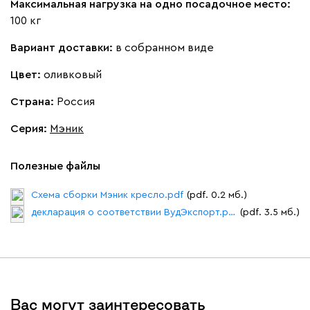
Максимальная нагрузка на одно посадочное место:
Виридис
Клэй
Мустард
Оранж
пион
100 кг
Вариант доставки:
в собранном виде
Букле
410 120
Цвет:
оливковый
Страна:
Россия
Серия
:
Мэник
Вайт
Латте
Терра
Полезные файлы
Альтеа
410 120
Схема сборки Мэник кресло.pdf
(pdf. 0.2 мб.)
декларация о соответствии ВудЭкспорт.pdf
(pdf. 3.5 мб.)
Бежевый
Графит
Молочный
Серый
Вас могут заинтересовать