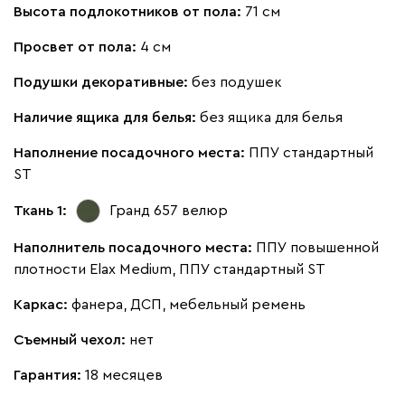
Высота подлокотников от пола:
71 см
Просвет от пола:
4 см
Бежевый
Подушки декоративные:
Вишневый
без подушек
Голубой
Графит
Зеле
Наличие ящика для белья:
без ящика для белья
Кларинс
365 370
Наполнение посадочного места:
ППУ стандартный
ST
Ткань 1:
Гранд 657
велюр
Наполнитель посадочного места:
ППУ повышенной
100
130
690
695
792
плотности Elax Medium, ППУ стандартный ST
Каркас:
фанера, ДСП, мебельный ремень
Винтер
365 370
Съемный чехол:
нет
Гарантия:
18 месяцев