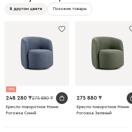
Атмосфера
410 120
В другом цвете
Похожие товары
240
396
Дарте
477 240
10
248 280
275 880
275 880
Графит
Серый
Терракота
Тёмно-синий
Кресло поворотное Мэник
Кресло поворотное Мэник
Рогожка Синий
Рогожка Зеленый