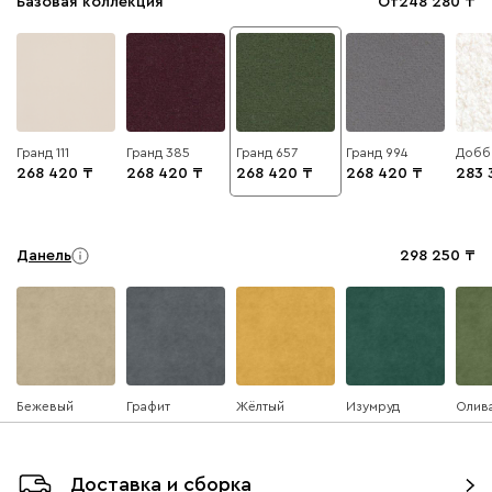
Базовая коллекция
От
248 280
Гранд 111
Гранд 385
Гранд 657
Гранд 994
Добби
268 420
268 420
268 420
268 420
283 
Данель
298 250
Бежевый
Графит
Жёлтый
Изумруд
Олив
Доставка и сборка
Ультра
298 250