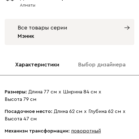
Алматы
Все товары серии
Мэник
Айвори (Ivory)
Горчичный
Дымчатый
Коралловый
Минт 
(Mustard)
(Smoke)
(Coral)
Характеристики
Выбор дизайнера
Геста
320 620
Размеры:
Длина 77 см
х
Ширина 84 см
х
Высота 79 см
Бежевый
Изумруд
Марсала
Молочный
Мята
Посадочное место:
Длина 62 см
х
Глубина 62 см
х
Высота 47 см
Ланза
320 620
Механизм трансформации:
поворотный