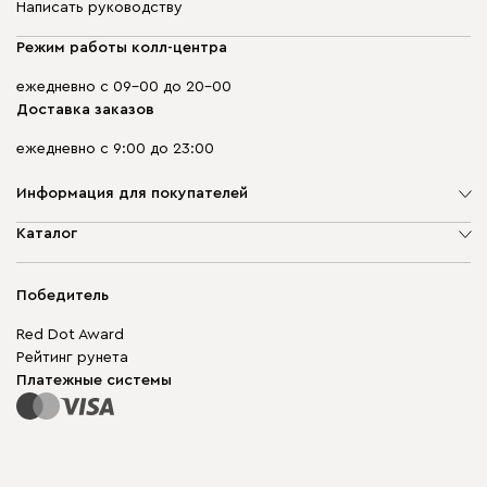
Написать руководству
Режим работы колл-центра
ежедневно с 09-00 до 20-00
Доставка заказов
ежедневно с 9:00 до 23:00
Информация для покупателей
О компании
Каталог
Адреса магазинов
Мягкая мебель
Доставка и оплата
Корпусная мебель
Победитель
Гарантия
Бескаркасная мебель
Mebel.Club
Red Dot Award
Модульная мебель
Для бизнеса
Рейтинг рунета
Столы и стулья
Карта сайта
Платежные системы