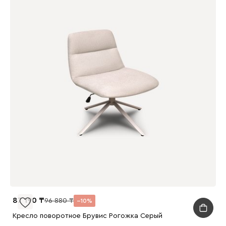
87 190
96 880
10
Кресло поворотное Брувис Рогожка Серый