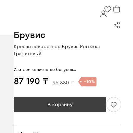
Брувис
Кресло поворотное Брувис Рогожка
Графитовый
Считаем количество бонусов…
87 190
10
96 880
В корзину