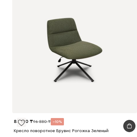
87 190
96 880
10
Кресло поворотное Брувис Рогожка Зеленый