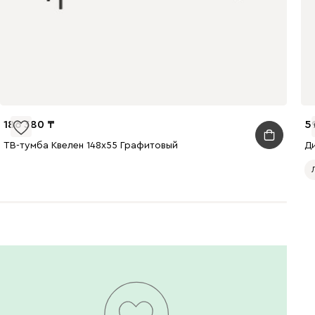
186 380
5
ТВ-тумба Квелен 148x55 Графитовый
Д