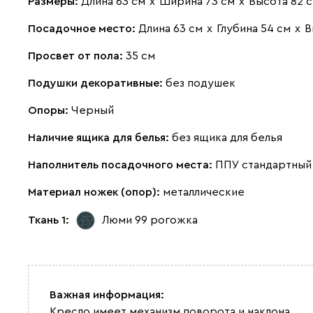
Размеры:
Длина 63 см
х
Ширина 73 см
х
Высота 82 
Посадочное место:
Длина 63 см
х
Глубина 54 см
х
В
Просвет от пола:
35 см
Подушки декоративные:
без подушек
Опоры:
Черный
Наличие ящика для белья:
без ящика для белья
Наполнитель посадочного места:
ППУ стандартный 
Материал ножек (опор):
металлические
Ткань 1:
Люми 99
рогожка
Важная информация:
Кресло имеет механизм поворота и наклона.