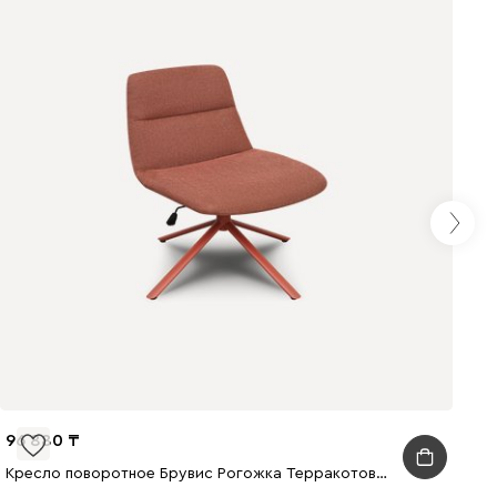
96 880
Кресло поворотное Брувис Рогожка Терракотовый