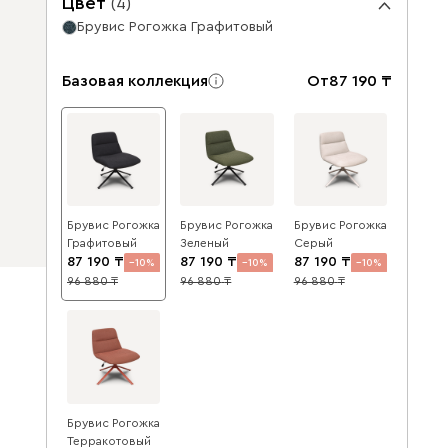
Цвет
(
4
)
Брувис Рогожка Графитовый
Базовая коллекция
От
87 190
Брувис Рогожка
Брувис Рогожка
Брувис Рогожка
Графитовый
Зеленый
Серый
87 190
87 190
87 190
10
10
10
96 880
96 880
96 880
Брувис Рогожка
Терракотовый