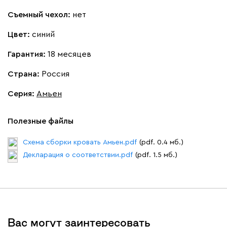
Съемный чехол:
нет
Цвет:
синий
Гарантия:
18 месяцев
100
690
695
792
900
Страна:
Россия
Винтер
395 200
Серия
:
Амьен
Полезные файлы
Схема сборки кровать Амьен.pdf
(pdf. 0.4 мб.)
Виридис
Клэй
Мустард
Оранж
пион
Декларация о соответствии.pdf
(pdf. 1.5 мб.)
Букле
425 040
Вас могут заинтересовать