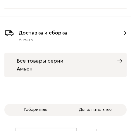
Айвори (Ivory)
Горчичный
Дымчатый
Коралловый
Минт 
(Mustard)
(Smoke)
(Coral)
Доставка и сборка
Алматы
Бентори
350 460
Все товары серии
Амьен
Бежевый
Графит
Кофе
Олива
Песо
Онли
350 460
Габаритные
Дополнительные