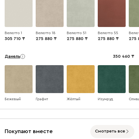
Велютто 1
Велютто 18
Велютто 51
Велютто 55
Велют
305 710
275 880
275 880
275 880
275 
Данель
350 460
Бежевый
Графит
Жёлтый
Изумруд
Олив
Ультра
350 460
Покупают вместе
Смотреть все