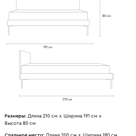
020
120
236
240
310
Вертикаль
365 370
000
490
795
910
930
Геста
365 370
Размеры:
Длина 210 см
х
Ширина 191 см
х
Высота 80 см
Бежевый
Изумруд
Марсала
Молочный
Мята
Спальное место:
Длина 200 см
х
Ширина 180 см