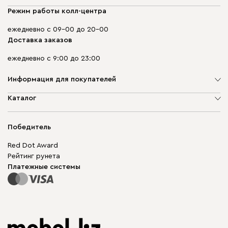
Режим работы колл-центра
ежедневно с 09-00 до 20-00
Доставка заказов
ежедневно с 9:00 до 23:00
Информация для покупателей
О компании
Каталог
Адреса магазинов
Мягкая мебель
Доставка и оплата
Корпусная мебель
Победитель
Гарантия
Бескаркасная мебель
Mebel.Club
Red Dot Award
Модульная мебель
Для бизнеса
Рейтинг рунета
Столы и стулья
Карта сайта
Платежные системы