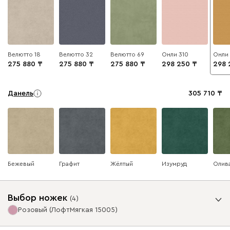
Велютто 18
Велютто 32
Велютто 69
Онли 310
Онли
275 880
275 880
275 880
298 250
298 
Данель
305 710
Бежевый
Графит
Жёлтый
Изумруд
Олив
Выбор ножек
(
4
)
Ультра
305 710
Розовый (ЛофтМягкая 15005)