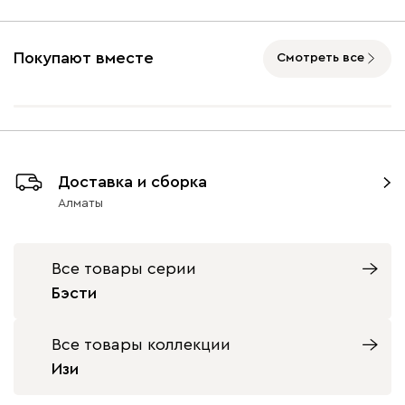
Опоры
Покупают вместе
Смотреть все
Айвори (Ivory)
Горчичный
Дымчатый
Коралловый
Минт 
(Mustard)
(Smoke)
(Coral)
Бентори
305 710
Графит
Оливковый
Оранжевый
Доставка и сборка
(металл)
Алматы
Бежевый
Графит
Кофе
Олива
Песо
Все товары серии
Бэсти
Геста
328 080
Все товары коллекции
Изи