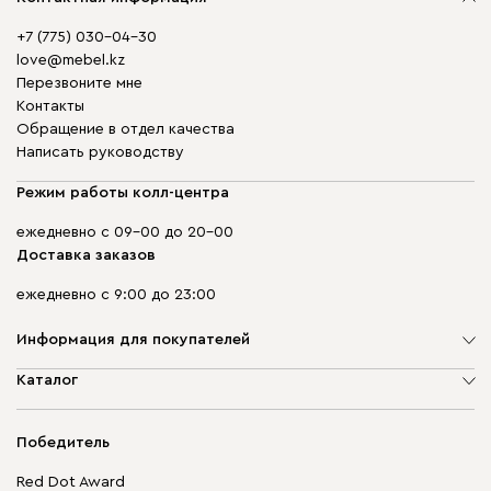
+7 (775) 030-04-30
love@mebel.kz
Перезвоните мне
Контакты
Обращение в отдел качества
Написать руководству
Режим работы колл-центра
ежедневно с 09-00 до 20-00
Доставка заказов
ежедневно с 9:00 до 23:00
Информация для покупателей
О компании
Каталог
Адреса магазинов
Мягкая мебель
Доставка и оплата
Корпусная мебель
Победитель
Гарантия
Бескаркасная мебель
Mebel.Club
Red Dot Award
Модульная мебель