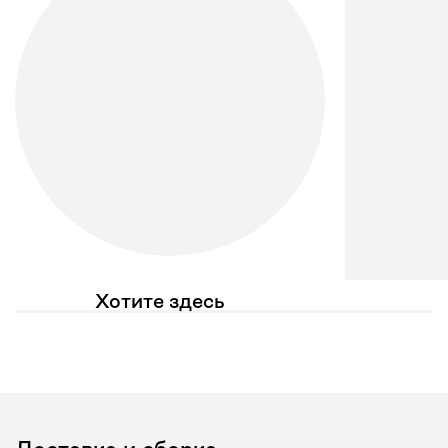
Хотите здесь
увидеть свое фото?
Отмечайте
@mebel.kz_official
в своих публикациях