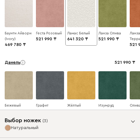
Баунти Айвори
Геста Розовый
Ламас Белый
Ланза Олива
Ланза
(Ivory)
521 990
641 320
521 990
Терр
469 780
521 
Данель
521 990
Бежевый
Графит
Жёлтый
Изумруд
Олив
Выбор ножек
(
3
)
Натуральный
Ультра
521 990