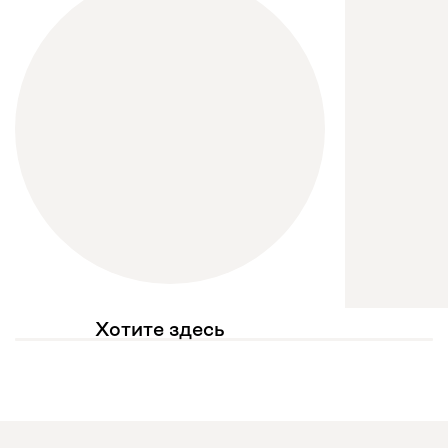
Хотите здесь
увидеть свое фото?
Отмечайте
@mebel.kz_official
в своих публикациях