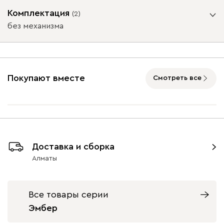
Опоры
Комплектация
(
2
)
без механизма
Айвори (Ivory)
Горчичный
Дымчатый
Коралловый
Минт 
Подъемный механизм
(Mustard)
(Smoke)
(Coral)
без механизма
с механизмом
Покупают вместе
Смотреть все
Геста
574 200
Графит
Натуральный
Орех
9700
9700
Доставка и сборка
Бежевый
Изумруд
Марсала
Молочный
Мята
Алматы
Вулли
574 200
Все товары серии
Эмбер