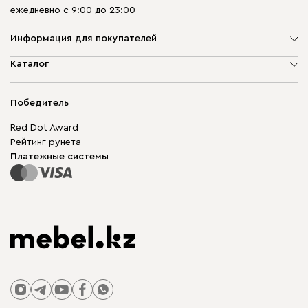
ежедневно с 9:00 до 23:00
Информация для покупателей
О компании
Каталог
Адреса магазинов
Мягкая мебель
Доставка и оплата
Корпусная мебель
Победитель
Гарантия
Бескаркасная мебель
Mebel.Club
Red Dot Award
Модульная мебель
Для бизнеса
Рейтинг рунета
Столы и стулья
Карта сайта
Платежные системы