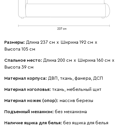
Альтеа
700 980
Размеры:
Длина 237 см
х
Ширина 192 см
х
Высота 105 см
Бежевый
Графит
Молочный
Серый
Спальное место:
Длина 200 см
х
Ширина 160 см
х
Высота 39 см
Дарте
775 560
Материал корпуса:
ДВП, ткань, фанера, ДСП
Материал изголовья:
ткань, мебельный щит
Материал ножек (опор):
массив березы
Графит
Серый
Терракота
Тёмно-синий
Подъемный механизм:
без механизма
Наличие ящика для белья:
без ящика для белья