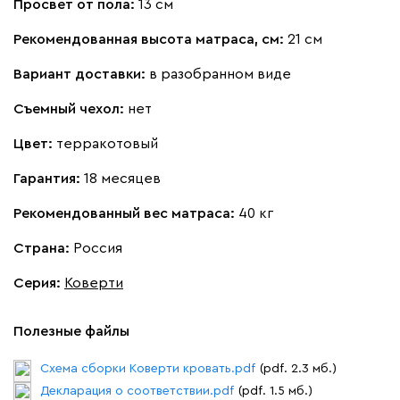
Просвет от пола:
13 см
Рекомендованная высота матраса, см:
21 см
Вариант доставки:
в разобранном виде
Вайт
Латте
Терра
Съемный чехол:
нет
Альтеа
536 910
Цвет:
терракотовый
Гарантия:
18 месяцев
Рекомендованный вес матраса:
40 кг
Страна:
Россия
Бежевый
Графит
Серый
Серия
:
Коверти
Дарте
611 490
Полезные файлы
Схема сборки Коверти кровать.pdf
(pdf. 2.3 мб.)
Декларация о соответствии.pdf
(pdf. 1.5 мб.)