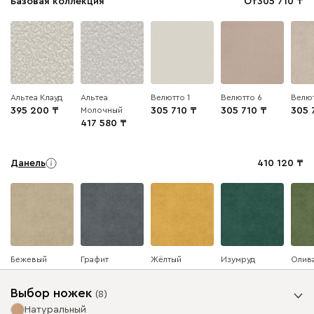
Базовая коллекция
От
305 710
Альтеа Клауд
Альтеа
Велютто 1
Велютто 6
Велют
395 200
Молочный
305 710
305 710
305 
417 580
Данель
410 120
Бежевый
Графит
Жёлтый
Изумруд
Олив
Выбор ножек
(
8
)
Натуральный
Ультра
410 120