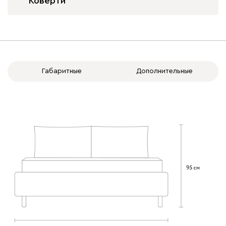
Коверти
020
120
236
240
310
Габаритные
Дополнительные
Вертикаль
432 490
000
490
795
910
930
Геста
432 490