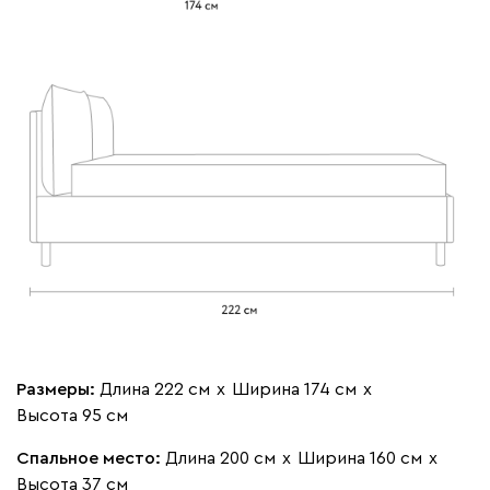
Бежевый
Изумруд
Марсала
Молочный
Мята
Мола
432 490
Жёлтый
Песочный
Розовый
Светло-серый
Серы
Ланза
432 490
Размеры:
Длина 222 см
х
Ширина 174 см
х
Высота 95 см
Бежевый
Вишневый
Голубой
Графит
Зеле
Спальное место:
Длина 200 см
х
Ширина 160 см
х
Высота 37 см