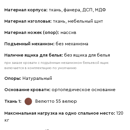
Кларинс
469 780
Материал корпуса:
ткань, фанера, ДСП, МДФ
Материал изголовья:
ткань, мебельный щит
Материал ножек (опор):
массив
Подъемный механизм:
без механизма
130
690
695
792
900
Наличие ящика для белья:
без ящика для белья
Винтер
469 780
при заказе кровати с подъёмным механизмом бельевой ящик
включается в комплектацию по умолчанию
Опоры:
Натуральный
Основание кровати:
ортопедическое основание
Ткань 1:
Велютто 55
велюр
Виридис
Клэй
Мустард
Оранж
пион
Максимальная нагрузка на одно спальное место:
120
Букле
536 910
кг