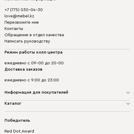
+7 (775) 030-04-30
love@mebel.kz
Перезвоните мне
Контакты
Обращение в отдел качества
Написать руководству
Режим работы колл-центра
ежедневно с 09-00 до 20-00
Доставка заказов
ежедневно с 9:00 до 23:00
Информация для покупателей
О компании
Каталог
Адреса магазинов
Мягкая мебель
Доставка и оплата
Корпусная мебель
Победитель
Гарантия
Бескаркасная мебель
Mebel.Club
Red Dot Award
Модульная мебель