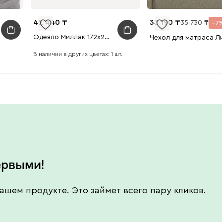
42 440
33 190
35 730
7
Одеяло Миллак 172x205
В наличии в других цветах: 1 шт.
ервыми!
ашем продукте. Это займет всего пару кликов.