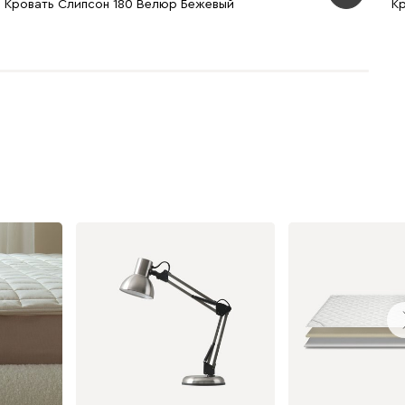
Кровать Слипсон 180 Велюр Бежевый
К