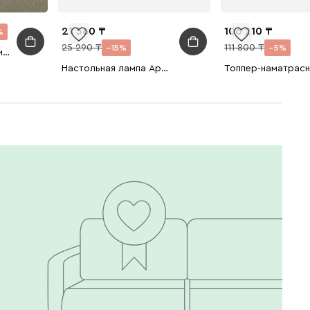
21 560
106 210
25 290
111 800
15
5
Чехол для матраса Линен 180x200
Настольная лампа Арбет Серебристый