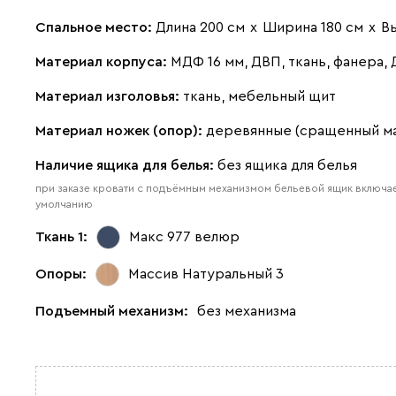
Спальное место:
Длина 200 см
х
Ширина 180 см
х
Вы
Материал корпуса:
МДФ 16 мм, ДВП, ткань, фанера,
Материал изголовья:
ткань, мебельный щит
Материал ножек (опор):
деревянные (сращенный м
Наличие ящика для белья:
без ящика для белья
при заказе кровати с подъёмным механизмом бельевой ящик включае
умолчанию
Ткань 1:
Макс 977
велюр
Опоры:
Массив Натуральный 3
Подъемный механизм:
без механизма