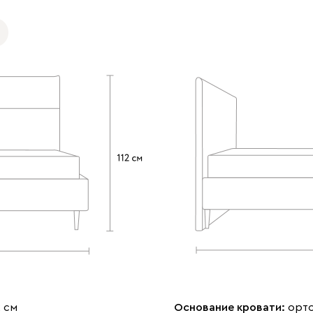
2 см
Основание кровати:
орт