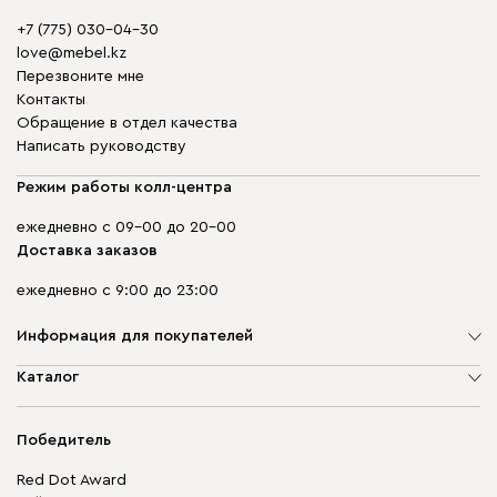
+7 (775) 030-04-30
love@mebel.kz
Перезвоните мне
Контакты
Обращение в отдел качества
Написать руководству
Режим работы колл-центра
ежедневно с 09-00 до 20-00
Доставка заказов
ежедневно с 9:00 до 23:00
Информация для покупателей
О компании
Каталог
Адреса магазинов
Мягкая мебель
Доставка и оплата
Корпусная мебель
Победитель
Гарантия
Бескаркасная мебель
Mebel.Club
Red Dot Award
Модульная мебель
Для бизнеса