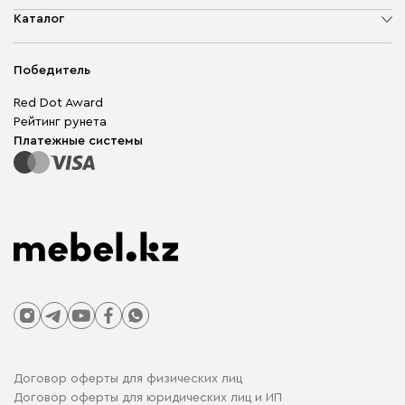
О компании
Каталог
Адреса магазинов
Мягкая мебель
Доставка и оплата
Корпусная мебель
Победитель
Гарантия
Бескаркасная мебель
Mebel.Club
Red Dot Award
Модульная мебель
Для бизнеса
Рейтинг рунета
Столы и стулья
Карта сайта
Платежные системы
Договор оферты для физических лиц
Договор оферты для юридических лиц и ИП