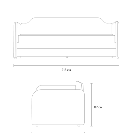
Бежевый
Изумруд
Марсала
Молочный
Мята
Кларинс
499 620
100
130
690
695
792
Винтер
499 620