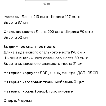
Виридис
Клэй
Мустард
Оранж
пион
Букле
581 650
Размеры:
Длина 213 см
х
Ширина 107 см
х
Высота 87 см
Спальное место:
Длина 200 см
х
Ширина 90 см
х
Высота 32 см
Выдвижное спальное место:
Вайт
Латте
Терра
Длина выдвижного спального места 190 см
х
Ширина выдвижного спального места 80 см
х
Альтеа
581 650
Высота выдвижного спального места 21 см
Материал корпуса:
ДВП, ткань, фанера, ДСП, ЛДСП
Материал изголовья:
ткань, мебельный щит
Материал ножек (опор):
пластиковые
Бежевый
Графит
Молочный
Серый
Опоры:
Черная