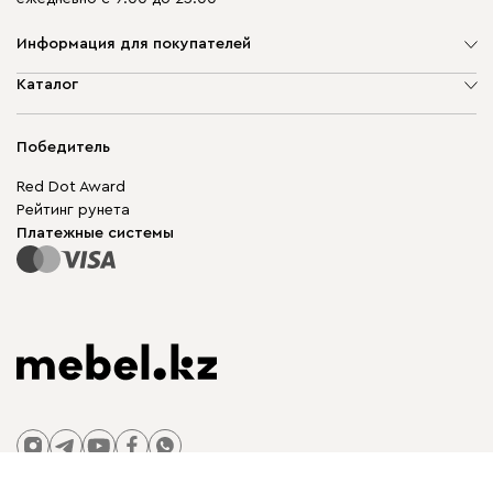
Информация для покупателей
О компании
Каталог
Адреса магазинов
Мягкая мебель
Доставка и оплата
Корпусная мебель
Победитель
Гарантия
Бескаркасная мебель
Mebel.Club
Red Dot Award
Модульная мебель
Для бизнеса
Рейтинг рунета
Столы и стулья
Карта сайта
Платежные системы