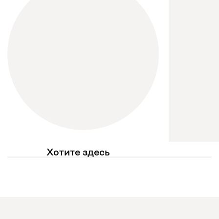
Хотите здесь
увидеть свое фото?
Отмечайте
@mebel.kz_official
в своих публикациях