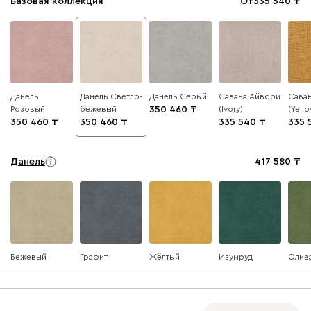
Базовая коллекция
От
335 540
Данель
Данель Светло-
Данель Серый
Савана Айвори
Сава
Розовый
бежевый
350 460
(Ivory)
(Yell
350 460
350 460
335 540
335 
Данель
417 580
Бежевый
Графит
Жёлтый
Изумруд
Олив
Ультра
417 580