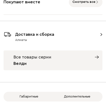
Покупают вместе
Смотреть все
Айвори (Ivory)
Горчичный
Дымчатый
Коралловый
Минт 
(Mustard)
(Smoke)
(Coral)
Доставка и сборка
Алматы
Бентори
417 580
Все товары серии
Велди
Бежевый
Графит
Кофе
Олива
Песо
Геста
462 330
Габаритные
Дополнительные