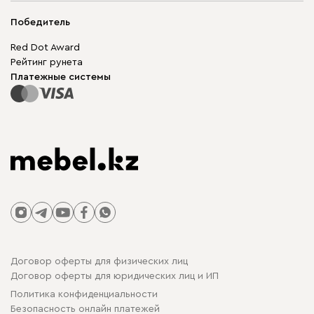
Мягкая мебель
Доставка и оплата
Корпусная мебель
Победитель
Гарантия
Бескаркасная мебель
Mebel.Club
Red Dot Award
Модульная мебель
Для бизнеса
Рейтинг рунета
Столы и стулья
Карта сайта
Платежные системы
Договор оферты для физических лиц
Договор оферты для юридических лиц и ИП
Политика конфиденциальности
Безопасность онлайн платежей