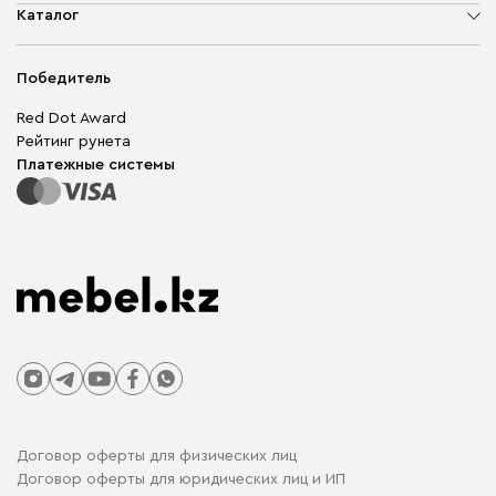
О компании
Каталог
Адреса магазинов
Мягкая мебель
Доставка и оплата
Корпусная мебель
Победитель
Гарантия
Бескаркасная мебель
Mebel.Club
Red Dot Award
Модульная мебель
Для бизнеса
Рейтинг рунета
Столы и стулья
Карта сайта
Платежные системы
Договор оферты для физических лиц
Договор оферты для юридических лиц и ИП