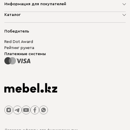
Информация для покупателей
О компании
Каталог
Адреса магазинов
Мягкая мебель
Доставка и оплата
Корпусная мебель
Победитель
Гарантия
Бескаркасная мебель
Mebel.Club
Red Dot Award
Модульная мебель
Для бизнеса
Рейтинг рунета
Столы и стулья
Карта сайта
Платежные системы