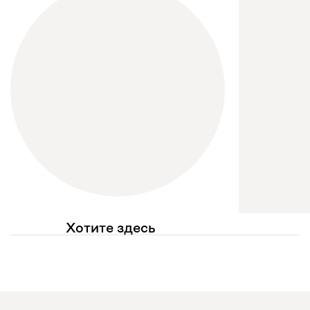
Хотите здесь
увидеть свое фото?
Отмечайте
@mebel.kz_official
в своих публикациях