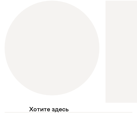
Хотите здесь
увидеть свое фото?
Отмечайте
@mebel.kz_official
в своих публикациях