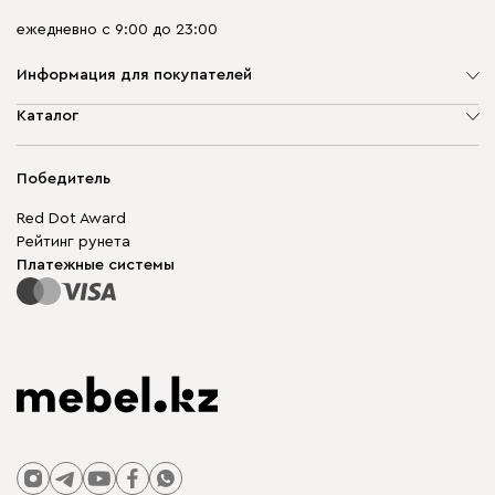
ежедневно с 9:00 до 23:00
Информация для покупателей
О компании
Каталог
Адреса магазинов
Мягкая мебель
Доставка и оплата
Корпусная мебель
Победитель
Гарантия
Бескаркасная мебель
Mebel.Club
Red Dot Award
Модульная мебель
Для бизнеса
Рейтинг рунета
Столы и стулья
Карта сайта
Платежные системы