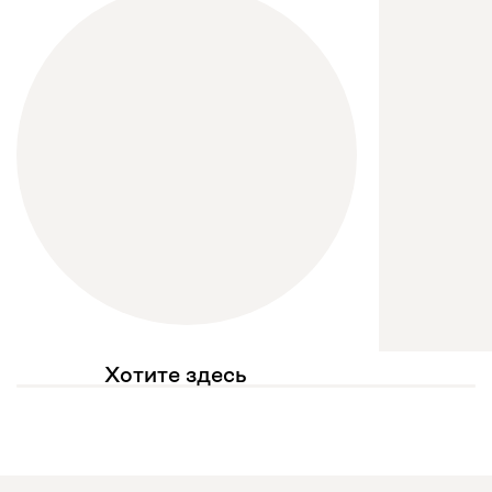
Хотите здесь
увидеть свое фото?
Отмечайте
@mebel.kz_official
в своих публикациях