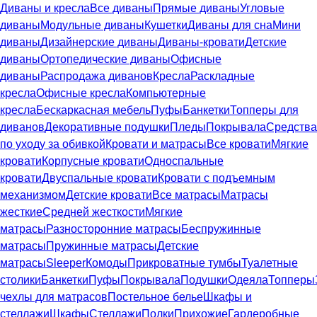
Диваны и кресла
Все диваны
Прямые диваны
Угловые
диваны
Модульные диваны
Кушетки
Диваны для сна
Мини
диваны
Дизайнерские диваны
Диваны-кровати
Детские
диваны
Ортопедические диваны
Офисные
диваны
Распродажа диванов
Кресла
Раскладные
кресла
Офисные кресла
Компьютерные
кресла
Бескаркасная мебель
Пуфы
Банкетки
Топперы для
диванов
Декоративные подушки
Пледы
Покрывала
Средства
по уходу за обивкой
Кровати и матрасы
Все кровати
Мягкие
кровати
Корпусные кровати
Односпальные
кровати
Двуспальные кровати
Кровати с подъемным
механизмом
Детские кровати
Все матрасы
Матрасы
жесткие
Средней жесткости
Мягкие
матрасы
Разносторонние матрасы
Беспружинные
матрасы
Пружинные матрасы
Детские
матрасы
Sleeper
Комоды
Прикроватные тумбы
Туалетные
столики
Банкетки
Пуфы
Покрывала
Подушки
Одеяла
Топперы
чехлы для матрасов
Постельное белье
Шкафы и
стеллажи
Шкафы
Стеллажи
Полки
Прихожие
Гардеробные