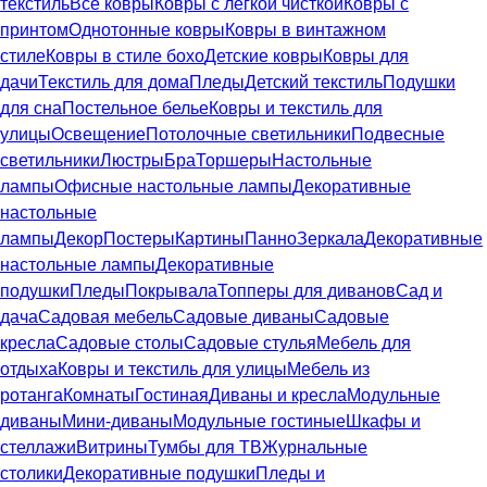
текстиль
Все ковры
Ковры с легкой чисткой
Ковры с
принтом
Однотонные ковры
Ковры в винтажном
стиле
Ковры в стиле бохо
Детские ковры
Ковры для
дачи
Текстиль для дома
Пледы
Детский текстиль
Подушки
для сна
Постельное белье
Ковры и текстиль для
улицы
Освещение
Потолочные светильники
Подвесные
светильники
Люстры
Бра
Торшеры
Настольные
лампы
Офисные настольные лампы
Декоративные
настольные
лампы
Декор
Постеры
Картины
Панно
Зеркала
Декоративные
настольные лампы
Декоративные
подушки
Пледы
Покрывала
Топперы для диванов
Сад и
дача
Садовая мебель
Садовые диваны
Садовые
кресла
Садовые столы
Садовые стулья
Мебель для
отдыха
Ковры и текстиль для улицы
Мебель из
ротанга
Комнаты
Гостиная
Диваны и кресла
Модульные
диваны
Мини-диваны
Модульные гостиные
Шкафы и
стеллажи
Витрины
Тумбы для ТВ
Журнальные
столики
Декоративные подушки
Пледы и