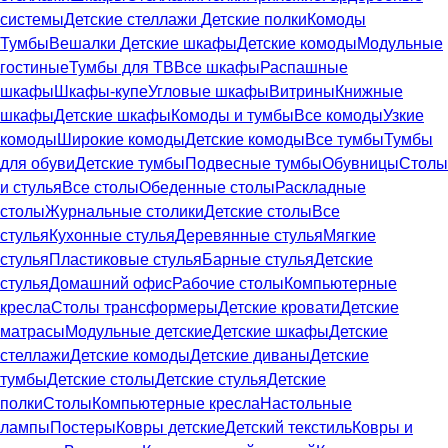
системы
Детские стеллажи
Детские полки
Комоды
Тумбы
Вешалки
Детские шкафы
Детские комоды
Модульные
гостиные
Тумбы для ТВ
Все шкафы
Распашные
шкафы
Шкафы-купе
Угловые шкафы
Витрины
Книжные
шкафы
Детские шкафы
Комоды и тумбы
Все комоды
Узкие
комоды
Широкие комоды
Детские комоды
Все тумбы
Тумбы
для обуви
Детские тумбы
Подвесные тумбы
Обувницы
Столы
и стулья
Все столы
Обеденные столы
Раскладные
столы
Журнальные столики
Детские столы
Все
стулья
Кухонные стулья
Деревянные стулья
Мягкие
стулья
Пластиковые стулья
Барные стулья
Детские
стулья
Домашний офис
Рабочие столы
Компьютерные
кресла
Столы трансформеры
Детские кровати
Детские
матрасы
Модульные детские
Детские шкафы
Детские
стеллажи
Детские комоды
Детские диваны
Детские
тумбы
Детские столы
Детские стулья
Детские
полки
Столы
Компьютерные кресла
Настольные
лампы
Постеры
Ковры детские
Детский текстиль
Ковры и