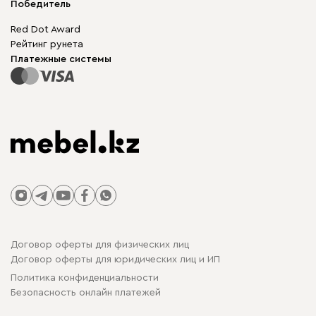
Корпусная мебель
Победитель
Гарантия
Бескаркасная мебель
Mebel.Club
Red Dot Award
Модульная мебель
Для бизнеса
Рейтинг рунета
Столы и стулья
Карта сайта
Платежные системы
Договор оферты для физических лиц
Договор оферты для юридических лиц и ИП
Политика конфиденциальности
Безопасность онлайн платежей