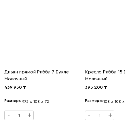
Диван прямой Риббл-7 Букле
Кресло Риббл-15 Б
Молочный
Молочный
439 950
395 200
Размеры
Размеры
175
108
72
108
108
7
-
+
-
+