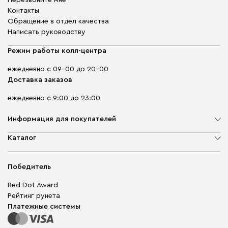
Перезвоните мне
Контакты
Обращение в отдел качества
Написать руководству
Режим работы колл-центра
ежедневно с 09-00 до 20-00
Доставка заказов
ежедневно с 9:00 до 23:00
Информация для покупателей
О компании
Каталог
Адреса магазинов
Мягкая мебель
Доставка и оплата
Корпусная мебель
Победитель
Гарантия
Бескаркасная мебель
Mebel.Club
Red Dot Award
Модульная мебель
Для бизнеса
Рейтинг рунета
Столы и стулья
Карта сайта
Платежные системы