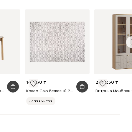
141 630
298 250
Стул Келтон Букле Молочный/Натуральный
Ковер Саю Бежевый 200x300
Легкая чистка