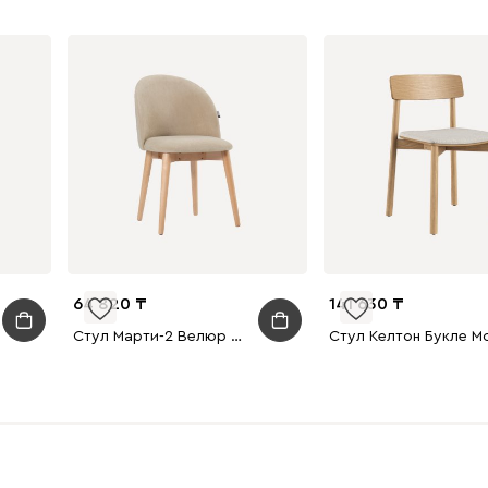
64 820
141 630
Стул Марти-2 Велюр Бежевый/Натуральный