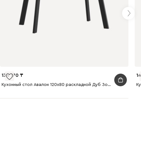
134 170
1
Кухонный стол Авалон 120x80 раскладной Дуб Золотистый/Черный