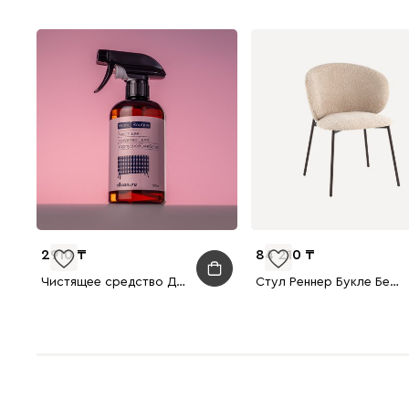
2910
84 210
Чистящее средство Домашняя рутина для корпусной мебели
Стул Реннер Букле Бежевый/Черный