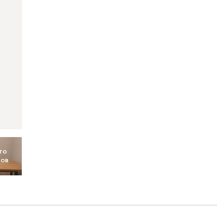
то
тов