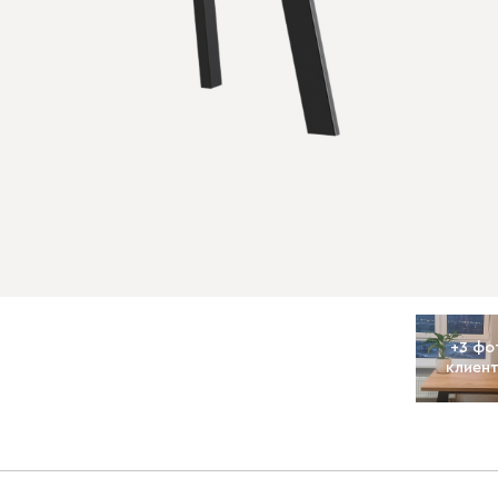
+
3
фо
клиен