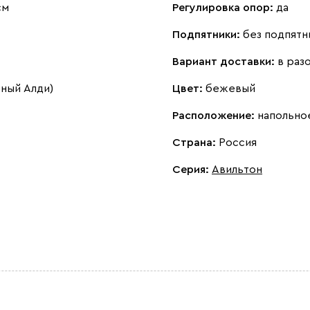
см
Регулировка опор:
да
Подпятники:
без подпятн
Вариант доставки:
в раз
рный Алди)
Цвет:
бежевый
Расположение:
напольно
Страна:
Россия
Серия
:
Авильтон