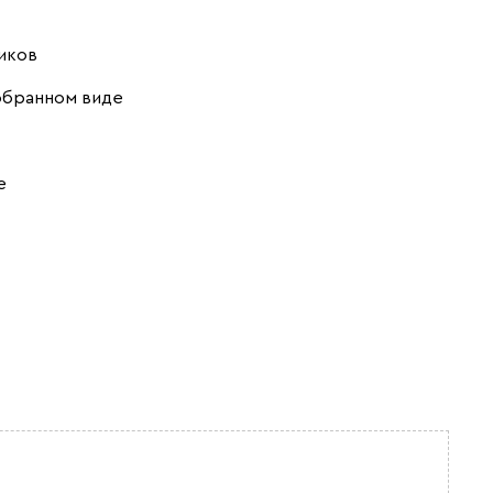
иков
обранном виде
е