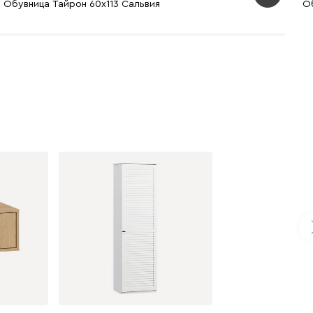
Обувница Тайрон 60x113 Сальвия
Об