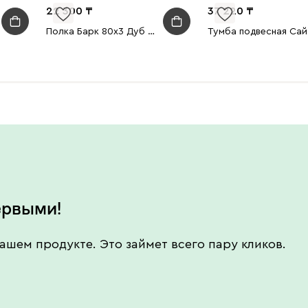
22 300
37 220
Полка Барк 80x3 Дуб натуральный
Тумб
ервыми!
ашем продукте. Это займет всего пару кликов.