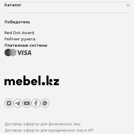
О компании
Каталог
Адреса магазинов
Мягкая мебель
Доставка и оплата
Корпусная мебель
Победитель
Гарантия
Бескаркасная мебель
Mebel.Club
Red Dot Award
Модульная мебель
Для бизнеса
Рейтинг рунета
Столы и стулья
Карта сайта
Платежные системы
Договор оферты для физических лиц
Договор оферты для юридических лиц и ИП