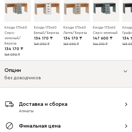
Клоди 173x60
Клоди 173x60
Клоди 173x60
Клоди 173x60
Клоди
Серо-
Белый/Береза
Латте/Береза
Серо-зеленый
Граф
зеленый/
134 170
134 170
147 600
134 
Береза
149 090
149 090
164 010
149 0
10
10
10
10
134 170
149 090
10
Опции
без доводчиков
Вид направляющих
Доставка и сборка
с доводчиками
без доводчиков
Алматы
Финальная цена