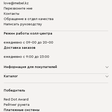
love@mebel.kz
Перезвоните мне
Контакты
Обращение в отдел качества
Написать руководству
Режим работы колл-центра
ежедневно с 09-00 до 20-00
Доставка заказов
ежедневно с 9:00 до 23:00
Информация для покупателей
О компании
Каталог
Адреса магазинов
Мягкая мебель
Доставка и оплата
Корпусная мебель
Победитель
Гарантия
Бескаркасная мебель
Mebel.Club
Red Dot Award
Модульная мебель
Для бизнеса
Рейтинг рунета
Столы и стулья
Карта сайта
Платежные системы