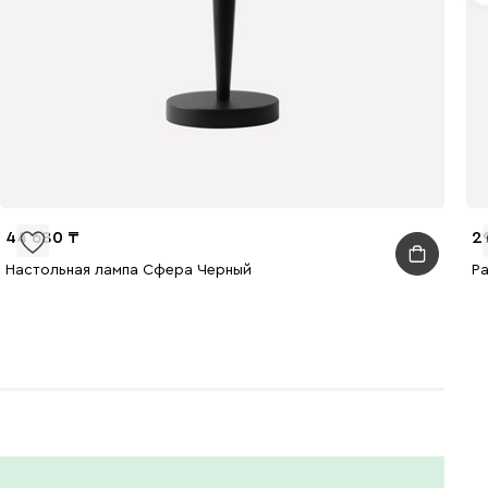
44 680
2
Настольная лампа Сфера Черный
Р