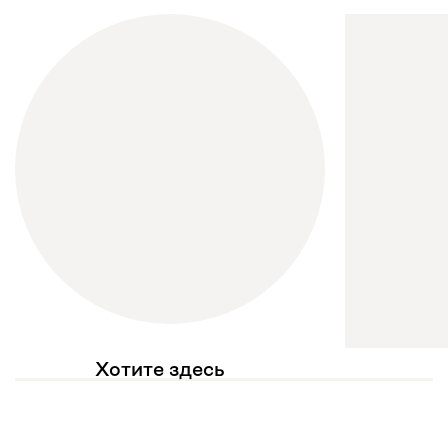
Хотите здесь
увидеть свое фото?
Отмечайте
@mebel.kz_official
в своих публикациях