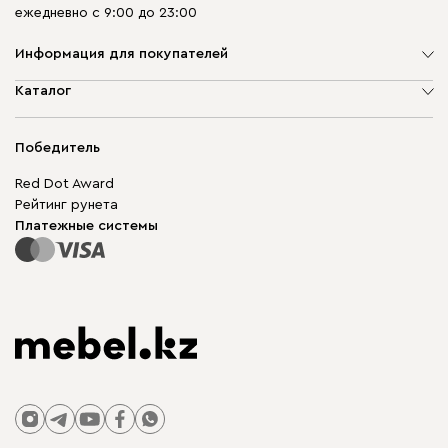
ежедневно с 9:00 до 23:00
Информация для покупателей
О компании
Каталог
Адреса магазинов
Мягкая мебель
Доставка и оплата
Корпусная мебель
Победитель
Гарантия
Бескаркасная мебель
Mebel.Club
Red Dot Award
Модульная мебель
Для бизнеса
Рейтинг рунета
Столы и стулья
Карта сайта
Платежные системы