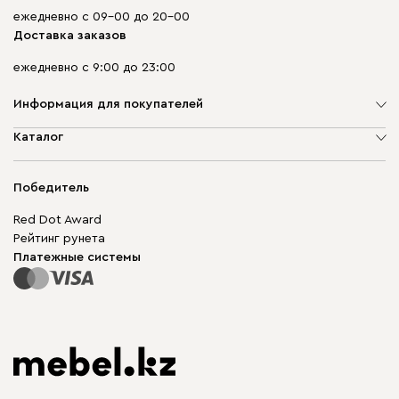
ежедневно с 09-00 до 20-00
Доставка заказов
ежедневно с 9:00 до 23:00
Информация для покупателей
О компании
Каталог
Адреса магазинов
Мягкая мебель
Доставка и оплата
Корпусная мебель
Победитель
Гарантия
Бескаркасная мебель
Mebel.Club
Red Dot Award
Модульная мебель
Для бизнеса
Рейтинг рунета
Столы и стулья
Карта сайта
Платежные системы