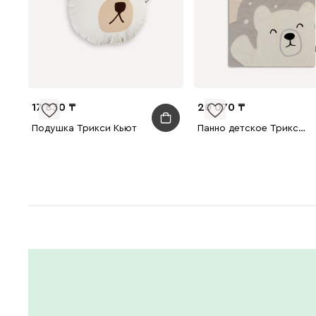
17 830
20 070
Подушка Трикси Кьют
Панно детское Трикси Сонный 60x80