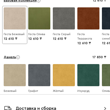
Базовая коллекция
12 610
Геста Бежевый
Геста Олива
Геста Серый
Геста
Геста
12 610
12 610
12 610
Терракота
сини
12 610
12 6
Данель
17 830
Бежевый
Графит
Жёлтый
Изумруд
Олив
Доставка и сборка
Ультра
17 830