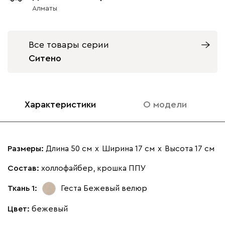
Алматы
Все товары серии
Ситено
Айвори (Ivory)
Горчичный
Дымчатый
Коралловый
Минт 
(Mustard)
(Smoke)
(Coral)
Характеристики
О модели
Бентори
17 830
Размеры:
Длина 50 см
х
Ширина 17 см
х
Высота 17 см
Состав:
холлофайбер, крошка ППУ
Бежевый
Графит
Кофе
Олива
Песо
Ткань 1:
Геста Бежевый
велюр
Онли
17 830
Цвет:
бежевый