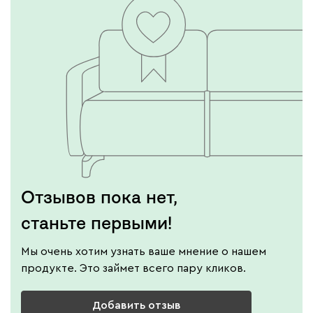
Вайт
Латте
Терра
Альтеа
27 530
Отзывов пока нет,
Бежевый
Графит
Молочный
Серый
станьте первыми!
Атмосфера
27 530
Мы очень хотим узнать ваше мнение о нашем
продукте. Это займет всего пару кликов.
Добавить отзыв