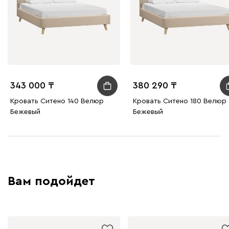
Изумруд
Марсала
Молочный
Мята
Розо
Мола
19 320
343 000
380 290
Кровать Ситено 140 Велюр
Кровать Ситено 180 Велюр
Бежевый
Бежевый
Жёлтый
Песочный
Розовый
Светло-серый
Серы
Ланза
19 320
Вам подойдет
Бежевый
Вишневый
Голубой
Графит
Зеле