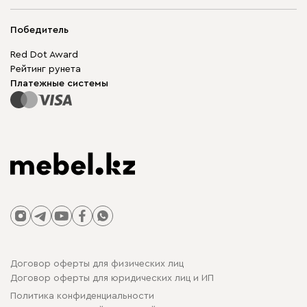
Адреса магазинов
Мягкая мебель
Доставка и оплата
Корпусная мебель
Победитель
Гарантия
Бескаркасная мебель
Mebel.Club
Red Dot Award
Модульная мебель
Для бизнеса
Рейтинг рунета
Столы и стулья
Карта сайта
Платежные системы
Договор оферты для физических лиц
Договор оферты для юридических лиц и ИП
Политика конфиденциальности