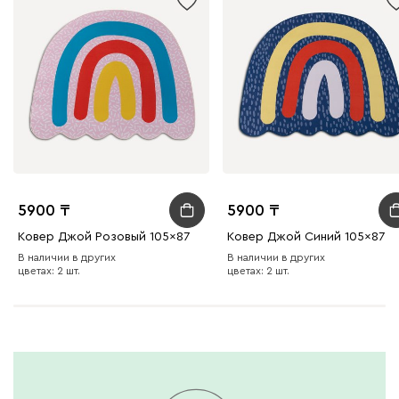
Кларинс
22 300
100
130
690
695
792
Винтер
22 300
5900
5900
Ковер Джой Розовый 105x87
Ковер Джой Синий 105x87
В наличии в других
В наличии в других
цветах: 2 шт.
цветах: 2 шт.
Виридис
Клэй
Мустард
Оранж
пион
Букле
27 530