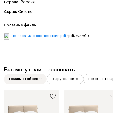
Страна:
Россия
Серия
:
Ситено
020
120
236
240
310
Полезные файлы
Декларация о соответствии.pdf
(pdf. 2.7 мб.)
Вертикаль
19 320
Вас могут заинтересовать
000
490
795
910
930
Товары этой серии
В другом цвете
Похожие това
Геста
19 320