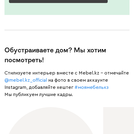
230
240
396
695
997
Дарте
32 000
Обустраиваете дом? Мы хотим
посмотреть!
Графит
Серый
Терракота
Тёмно-синий
Cтилизуете интерьер вместе с Mebel.kz – отмечайте
@mebel.kz_official
на фото в своем аккаунте
Instagram, добавляйте хештег
#моямебелькз
Мы публикуем лучшие кадры.