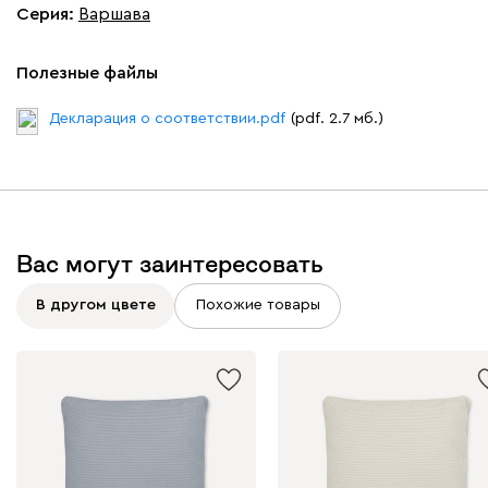
Серия
:
Варшава
020
120
236
240
310
Полезные файлы
Вертикаль
20 810
Декларация о соответствии.pdf
(pdf. 2.7 мб.)
910
930
968
Вас могут заинтересовать
В другом цвете
Похожие товары
Геста
20 810
Бежевый
Изумруд
Марсала
Молочный
Мята