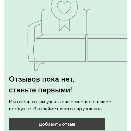
Вайт
Латте
Терра
Альтеа
28 270
Бежевый
Графит
Молочный
Серый
Отзывов пока нет,
Атмосфера
28 270
станьте первыми!
Мы очень хотим узнать ваше мнение о нашем
продукте. Это займет всего пару кликов.
Добавить отзыв
230
240
396
695
997