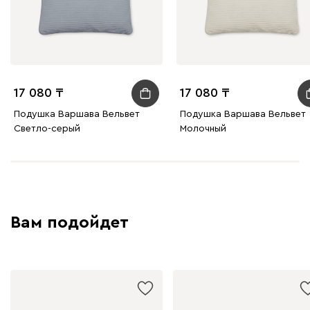
Мола
20 810
17 080
17 080
Подушка Варшава Вельвет
Подушка Варшава Вельвет
Жёлтый
Песочный
Розовый
Светло-серый
Серы
Светло-серый
Молочный
Ланза
20 810
Вам подойдет
Бежевый
Вишневый
Голубой
Графит
Зеле
Кларинс
23 050