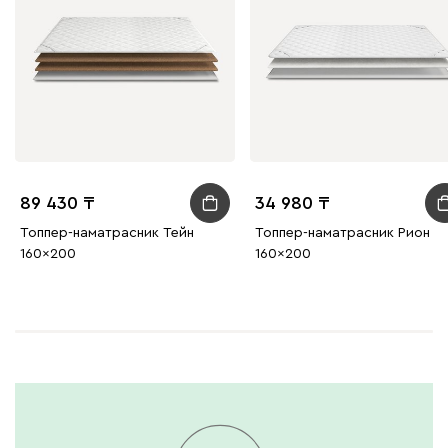
100
130
690
695
792
Винтер
23 050
89 430
34 980
Топпер-наматрасник Тейн
Топпер-наматрасник Рион
160x200
160x200
Виридис
Клэй
Мустард
Оранж
пион
Букле
28 270