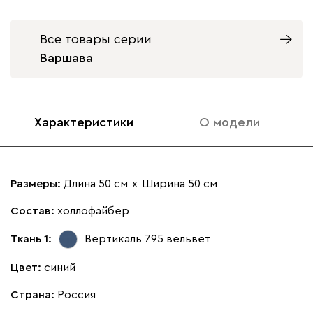
Все товары серии
Варшава
Айвори (Ivory)
Горчичный
Дымчатый
Коралловый
Минт 
(Mustard)
(Smoke)
(Coral)
Бентори
18 580
Характеристики
О модели
Размеры:
Длина 50 см
х
Ширина 50 см
Бежевый
Графит
Кофе
Олива
Песо
Состав:
холлофайбер
Ткань 1:
Вертикаль 795
вельвет
Онли
18 580
Цвет:
синий
Страна:
Россия