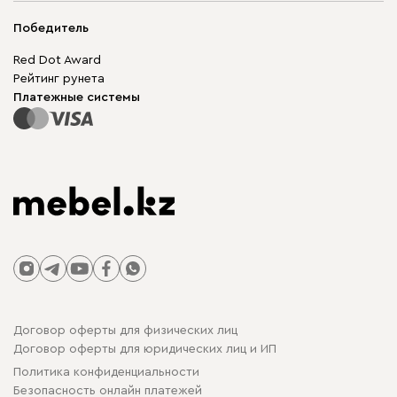
Мягкая мебель
Доставка и оплата
Корпусная мебель
Победитель
Гарантия
Бескаркасная мебель
Mebel.Club
Red Dot Award
Модульная мебель
Для бизнеса
Рейтинг рунета
Столы и стулья
Карта сайта
Платежные системы
Договор оферты для физических лиц
Договор оферты для юридических лиц и ИП
Политика конфиденциальности
Безопасность онлайн платежей