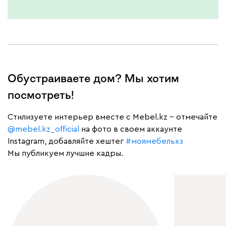
Дарте
32 750
Обустраиваете дом? Мы хотим
Графит
Серый
Терракота
Тёмно-синий
посмотреть!
Cтилизуете интерьер вместе с Mebel.kz – отмечайте
@mebel.kz_official
на фото в своем аккаунте
Instagram, добавляйте хештег
#моямебелькз
Мы публикуем лучшие кадры.