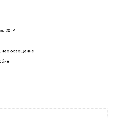
ты:
20 IP
шнее освещение
обке