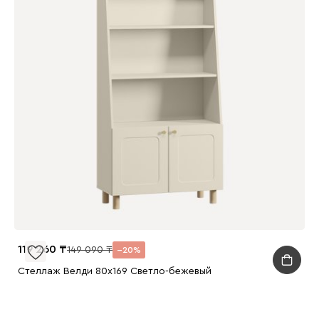
119 260
149 090
20
Стеллаж Велди 80x169 Светло-бежевый