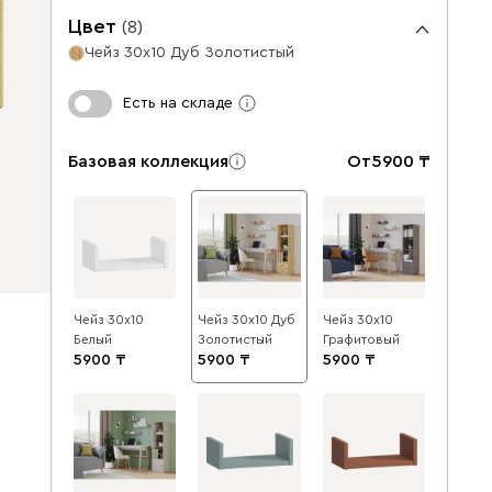
Цвет
(
8
)
Чейз 30x10 Дуб Золотистый
Есть на складе
Базовая коллекция
От
5900
Чейз 30x10
Чейз 30x10 Дуб
Чейз 30x10
Белый
Золотистый
Графитовый
5900
5900
5900