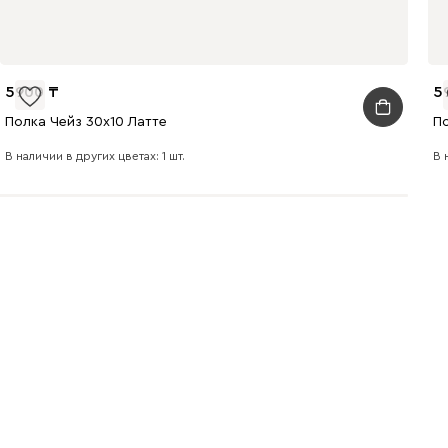
5900
5
Полка Чейз 30x10 Латте
П
В наличии в других цветах: 1 шт.
В 