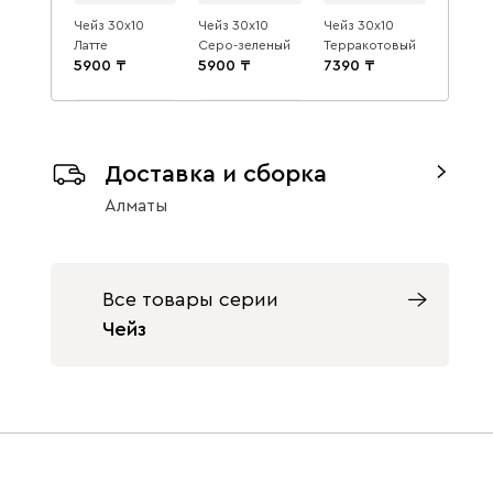
Чейз 30x10
Чейз 30x10
Чейз 30x10
Латте
Серо-зеленый
Терракотовый
5900
5900
7390
Доставка и сборка
Алматы
Чейз 30x10
Чейз 30x10 Дуб
Оливковый
Барбера
7390
7390
Все товары серии
Чейз