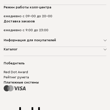
Режим работы колл-центра
ежедневно с 09-00 до 20-00
Доставка заказов
ежедневно с 9:00 до 23:00
Информация для покупателей
О компании
Каталог
Адреса магазинов
Мягкая мебель
Доставка и оплата
Корпусная мебель
Победитель
Гарантия
Бескаркасная мебель
Mebel.Club
Red Dot Award
Модульная мебель
Для бизнеса
Рейтинг рунета
Столы и стулья
Карта сайта
Платежные системы