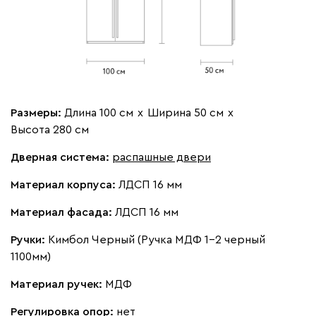
2.4 ШР: 100 (Б + Б)
2.5 ШР: 100 (Б с
выдвижная
(Вариант 4 (50+50))
блоком ящиков + П)
(Вариант 5 (50+50))
Вид петель
без доводчиков
с доводчиками
Размеры:
Длина 100 см
х
Ширина 50 см
х
Высота 280 см
Дверная система:
распашные двери
2.5 ШР Z: 100 (П+ Б с
2.6 ШР: 100 (Б + П)
блоком ящиков)
(Вариант 6 (50+50))
Материал корпуса:
ЛДСП 16 мм
(Вариант 5.1 (50+50))
Материал фасада:
ЛДСП 16 мм
Ручки:
Кимбол Черный (Ручка МДФ 1-2 черный
1100мм)
Материал ручек:
МДФ
Регулировка опор:
нет