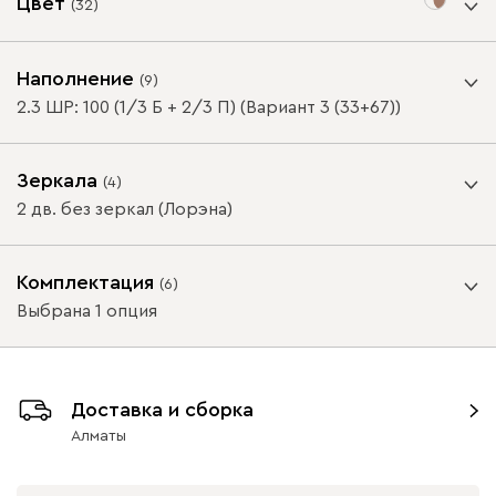
Цвет
(
32
)
Цвет фасада
Наполнение
(
9
)
2.3 ШР: 100 (1/3 Б + 2/3 П) (Вариант 3 (33+67))
Зеркала
(
4
)
ВАЖНО! При глубине шкафа-купе менее 60 см /
2 дв. без зеркал (Лорэна)
распашного шкафа менее 50 см, устанавливается
Белая шагрень
Береза
Бургундский
Велюр
Граф
красный
выдвижная штанга.
Внутреннее зеркало
Комплектация
(
6
)
Цвет корпуса
Выбрана 1 опция
Схемы наполнения
ВАЖНО! При глубине шкафа-купе менее 60 см /
Доставка и сборка
распашного шкафа менее 50 см, устанавливается
Алматы
выдвижная штанга.
Белая Шагрень
Береза
Бургундский
Велюр
Граф
2 дв. без зеркал
2 дв. слева (Лорэна)
красный