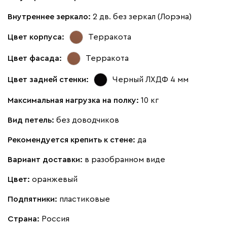
2.6 ШР Z: 100 (П + Б)
Внутреннее зеркало:
2 дв. без зеркал (Лорэна)
(Вариант 6.1 (50+50))
Цвет корпуса:
Терракота
Цвет фасада:
Терракота
Цвет задней стенки:
Черный ЛХДФ 4 мм
Максимальная нагрузка на полку:
10 кг
Вид петель:
без доводчиков
Рекомендуется крепить к стене:
да
Вариант доставки:
в разобранном виде
Цвет:
оранжевый
Подпятники:
пластиковые
Страна:
Россия