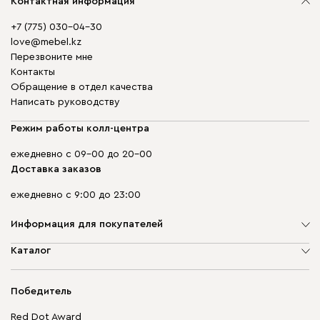
Контактная информация
+7 (775) 030-04-30
love@mebel.kz
Перезвоните мне
Контакты
Обращение в отдел качества
Написать руководству
Режим работы колл-центра
ежедневно с 09-00 до 20-00
Доставка заказов
ежедневно с 9:00 до 23:00
Информация для покупателей
О компании
Каталог
Адреса магазинов
Мягкая мебель
Доставка и оплата
Корпусная мебель
Победитель
Гарантия
Бескаркасная мебель
Mebel.Club
Red Dot Award