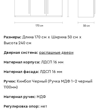
Блок из 2х
Полка по центру
3.5 ШР: 170 (Б + Б + Б)
3.6 ШР: 170 (1/3 Б с
ящиков справа
(Вариант 5
блоком ящиков + 2/3
(57+56+57))
П) (Вариант 6 (57+113))
Размеры:
Длина 170 см
х
Ширина 50 см
х
Высота 240 см
-
+
-
+
Дверная система:
распашные двери
Полка слева
Полка справа
Материал корпуса:
ЛДСП 16 мм
Материал фасада:
ЛДСП 16 мм
Ручки:
Кимбол Черный (Ручка МДФ 1-2 черный
1100мм)
-
+
-
+
Материал ручек:
МДФ
Штанга
Штанга по центру
Регулировка опор:
нет
выдвижная