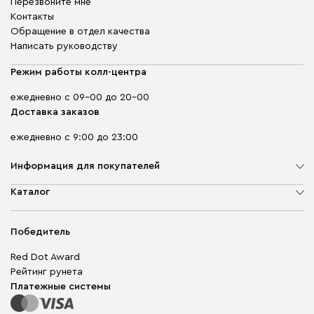
Перезвоните мне
Контакты
Обращение в отдел качества
Написать руководству
Режим работы колл-центра
ежедневно с 09-00 до 20-00
Доставка заказов
ежедневно с 9:00 до 23:00
Информация для покупателей
О компании
Каталог
Адреса магазинов
Мягкая мебель
Доставка и оплата
Корпусная мебель
Победитель
Гарантия
Бескаркасная мебель
Mebel.Club
Red Dot Award
Модульная мебель
Для бизнеса
Рейтинг рунета
Столы и стулья
Карта сайта
Платежные системы