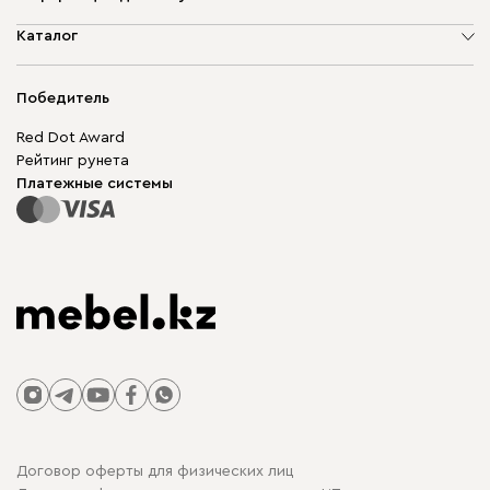
О компании
Каталог
Адреса магазинов
Мягкая мебель
Доставка и оплата
Корпусная мебель
Победитель
Гарантия
Бескаркасная мебель
Mebel.Club
Red Dot Award
Модульная мебель
Для бизнеса
Рейтинг рунета
Столы и стулья
Карта сайта
Платежные системы
Договор оферты для физических лиц