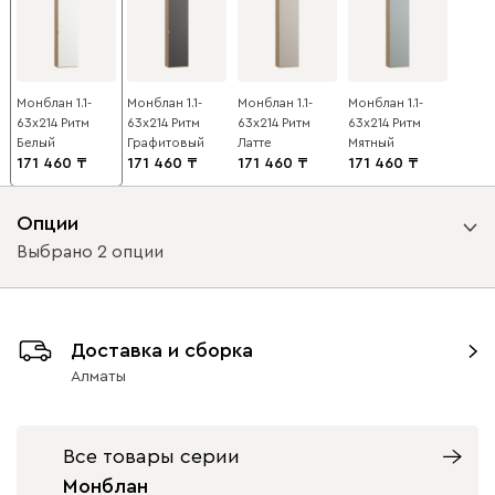
Монблан 1.1-
Монблан 1.1-
Монблан 1.1-
Монблан 1.1-
63x214 Ритм
63x214 Ритм
63x214 Ритм
63x214 Ритм
Белый
Графитовый
Латте
Мятный
171 460
171 460
171 460
171 460
Опции
Выбрано 2 опции
Вариант исполнения
Доставка и сборка
петли справа
петли слева
Алматы
Вид петель
Все товары серии
с доводчиками
без доводчиков
Монблан