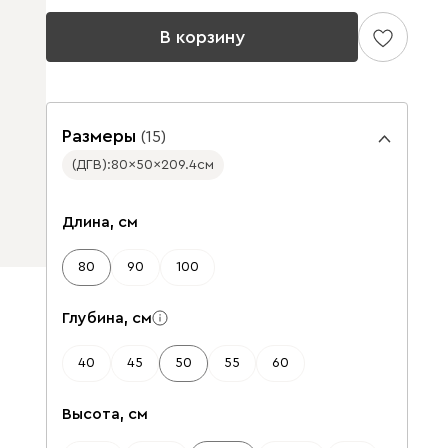
В корзину
Размеры
(
15
)
(ДГВ):
80
50
209.4
см
✕
✕
Длина, см
80
90
100
Глубина, см
40
45
50
55
60
Высота, см