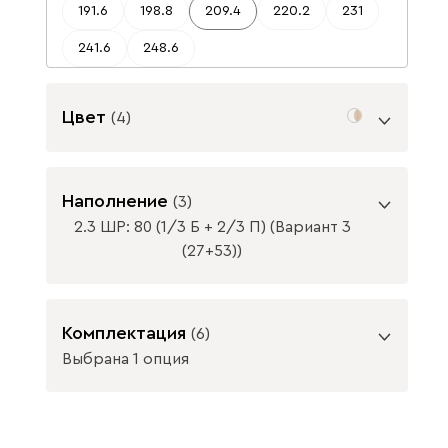
191.6
198.8
209.4
220.2
231
241.6
248.6
Цвет
(
4
)
Цвет фасада
Наполнение
(
3
)
2.3 ШР: 80 (1/3 Б + 2/3 П) (Вариант 3
(27+53))
ВАЖНО! При глубине шкафа-купе менее
Белый рамка
Дуб Сонома
Комплектация
(
6
)
60 см / распашного шкафа менее 50 см,
МДФ
рамка МДФ
устанавливается выдвижная штанга.
Выбрана 1 опция
Цвет корпуса
ВАЖНО! При глубине шкафа-купе менее
Схемы наполнения
60 см / распашного шкафа менее 50 см,