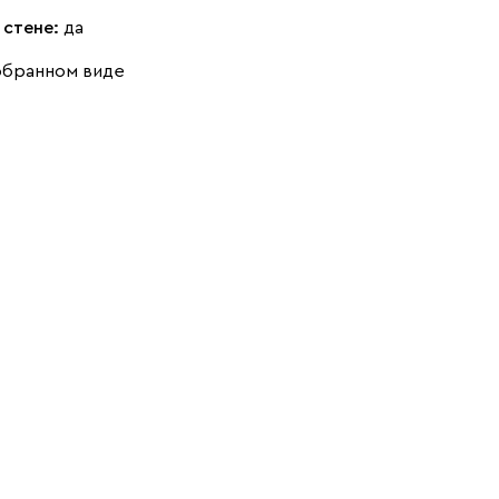
 стене:
да
обранном виде