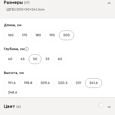
Размеры
(
17
)
(ДГВ):
200
50
241.6
см
✕
✕
Длина, см
160
170
180
190
200
Глубина, см
40
45
50
55
60
Высота, см
191.6
198.8
209.4
220.2
231
241.6
248.6
Цвет
(
4
)