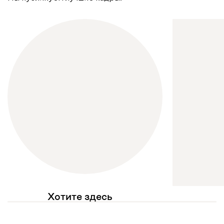
Хотите здесь
увидеть свое фото?
Отмечайте
@mebel.kz_official