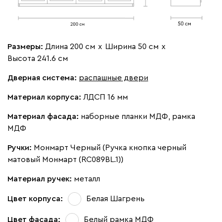
4.5 ШР: 200 (Б + П + П
4.6 ШР: 200 (1/4 Б с
+ Б) (Вариант 5
блоком ящиков + 2/4
-
+
(50+50+50+50))
П + 1/4 Б с блоком
ящиков) (Вариант 6
Размеры:
Длина 200 см
х
Ширина 50 см
х
Штанга
(50+100+50))
Высота 241.6 см
выдвижная
Дверная система:
распашные двери
Вид петель
Материал корпуса:
ЛДСП 16 мм
без доводчиков
с доводчиками
Материал фасада:
наборные планки МДФ, рамка
МДФ
Ручки:
4.7 ШР: 200 (Б + П + П+
Монмарт Черный (Ручка кнопка черный
П) (Вариант 7
матовый Монмарт (RC089BL.1))
(50++50+50+50))
Материал ручек:
металл
Цвет корпуса:
Белая Шагрень
Цвет фасада:
Белый рамка МДФ