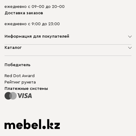
ежедневно с 09-00 до 20-00
Доставка заказов
ежедневно с 9:00 до 23:00
Информация для покупателей
О компании
Каталог
Адреса магазинов
Мягкая мебель
Доставка и оплата
Корпусная мебель
Победитель
Гарантия
Бескаркасная мебель
Mebel.Club
Red Dot Award
Модульная мебель
Для бизнеса
Рейтинг рунета
Столы и стулья
Карта сайта
Платежные системы