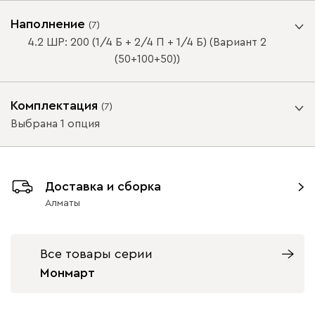
Цвет фасада
Наполнение
(
7
)
4.2 ШР: 200 (1/4 Б + 2/4 П + 1/4 Б) (Вариант 2
(50+100+50))
Комплектация
(
7
)
Белый рамка
Дуб Сонома
ВАЖНО! При глубине шкафа-купе менее 60 см /
Выбрана 1 опция
МДФ
рамка МДФ
распашного шкафа менее 50 см, устанавливается
выдвижная штанга.
Цвет корпуса
ВАЖНО! При глубине шкафа-купе менее 60 см /
Доставка и сборка
Схемы наполнения
распашного шкафа менее 50 см, устанавливается
Алматы
выдвижная штанга.
Все товары серии
Дополнительная комплектация
Белая Шагрень
Дуб Сонома
Монмарт
Добавляйте дополнительные полки, штанги и ящики в ваш
шкаф.