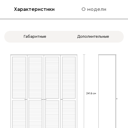
4.1 ШР: 200 (1/4 П +
4.2 ШР: 200 (1/4 Б +
2/4 П + 1/4 П)
2/4 П + 1/4 Б)
Характеристики
О модели
(Вариант 1
(Вариант 2
(50+100+50))
(50+100+50))
-
+
-
+
Габаритные
Дополнительные
Блок из 2х
Блок из 2х
ящиков слева
ящиков справа
4.3 ШР: 200 (П + Б + Б
4.4 ШР: 200 (Б + Б + Б +
+ П) (Вариант 3
Б) (Вариант 4
(50+50+50+50))
(50+50+50+50))
-
+
-
+
Полка слева
Полка справа