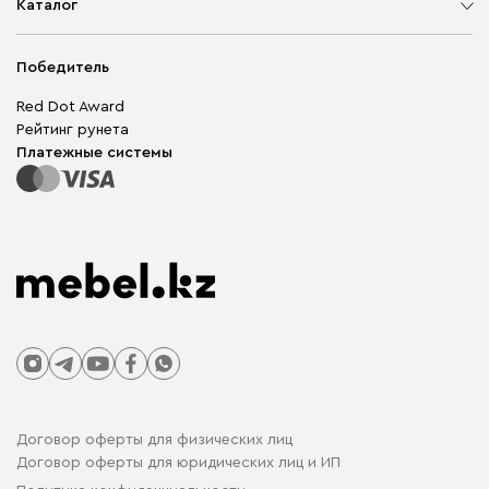
О компании
Каталог
Адреса магазинов
Мягкая мебель
Доставка и оплата
Корпусная мебель
Победитель
Гарантия
Бескаркасная мебель
Mebel.Club
Red Dot Award
Модульная мебель
Для бизнеса
Рейтинг рунета
Столы и стулья
Карта сайта
Платежные системы
Договор оферты для физических лиц
Договор оферты для юридических лиц и ИП