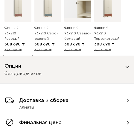
Финни 2-
Финни 2-
Финни 2-
Финни 2-
96x210
96x210 Серо-
96x210 Светло-
96x210
Розовый
зеленый
бежевый
Терракотовый
308 690
308 690
308 690
308 690
343 000
343 000
343 000
343 000
10
10
10
10
Опции
без доводчиков
Вид петель
Доставка и сборка
без доводчиков
с доводчиками
Алматы
Финальная цена