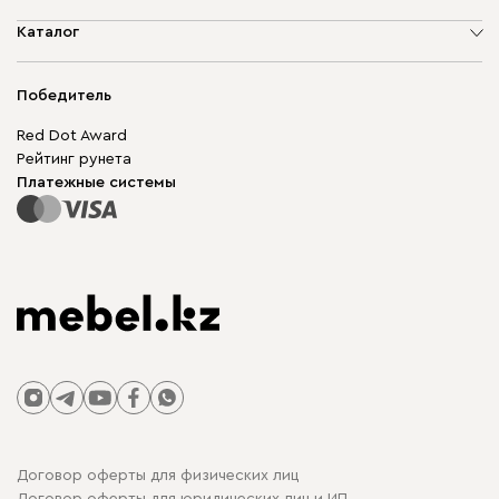
О компании
Каталог
Адреса магазинов
Мягкая мебель
Доставка и оплата
Корпусная мебель
Победитель
Гарантия
Бескаркасная мебель
Mebel.Club
Red Dot Award
Модульная мебель
Для бизнеса
Рейтинг рунета
Столы и стулья
Карта сайта
Платежные системы
Договор оферты для физических лиц