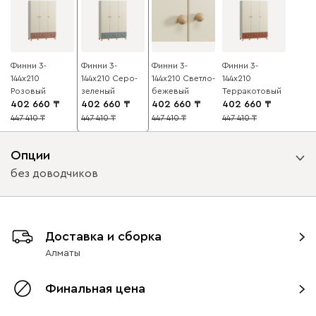
Финни 3-
Финни 3-
Финни 3-
Финни 3-
144x210
144x210 Серо-
144x210 Светло-
144x210
Розовый
зеленый
бежевый
Терракотовый
402 660
402 660
402 660
402 660
447 410
447 410
447 410
447 410
10
10
10
10
Опции
без доводчиков
Вид петель
Доставка и сборка
без доводчиков
с доводчиками
Алматы
Финальная цена